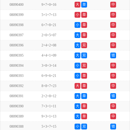
08090400
9+7+0=16
大
单
中
08090399
5+1+7=13
小
单
中
08090398
6+7+8=21
小
单
中
08090397
2+0+5=07
大
单
中
08090396
2+4+2=08
大
双
中
08090395
4+4+1=09
大
双
错
08090394
3+8+3=14
小
双
中
08090393
6+9+6=21
小
单
中
08090392
8+8+7=23
大
单
中
08090391
2+2+8=12
大
单
错
08090390
7+3+1=11
大
单
中
08090389
9+3+1=13
大
单
中
08090388
5+3+7=15
小
双
错