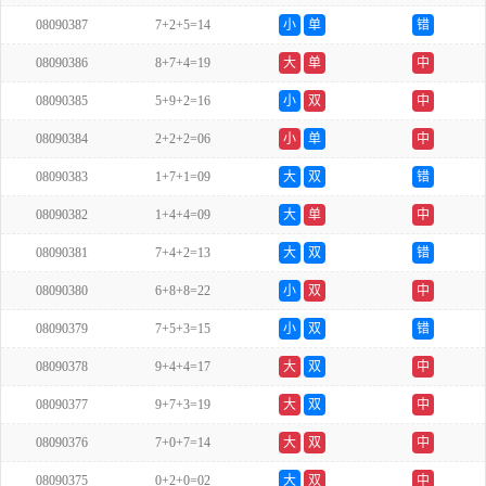
08090387
7+2+5=14
小
单
错
08090386
8+7+4=19
大
单
中
08090385
5+9+2=16
小
双
中
08090384
2+2+2=06
小
单
中
08090383
1+7+1=09
大
双
错
08090382
1+4+4=09
大
单
中
08090381
7+4+2=13
大
双
错
08090380
6+8+8=22
小
双
中
08090379
7+5+3=15
小
双
错
08090378
9+4+4=17
大
双
中
08090377
9+7+3=19
大
双
中
08090376
7+0+7=14
大
双
中
08090375
0+2+0=02
大
双
中