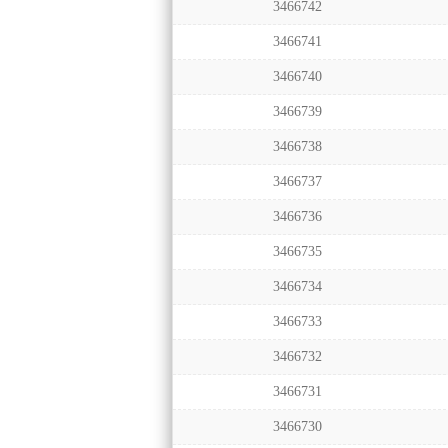
3466742
3466741
3466740
3466739
3466738
3466737
3466736
3466735
3466734
3466733
3466732
3466731
3466730