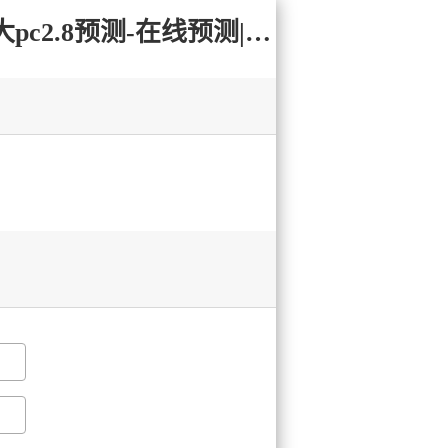
牢记域名- PC001.Com 加拿大2.8-咪牌结果|加拿大2.8在线|加拿大pc2.8预测-在线预测|加拿大2.8走势咪牌预测|加拿大2.8在线预测_专注研究在线_加拿大2.8 PC查询结果预测走势_官方数据!