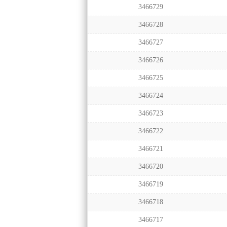
3466729
3466728
3466727
3466726
3466725
3466724
3466723
3466722
3466721
3466720
3466719
3466718
3466717