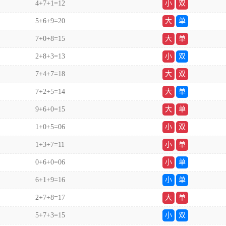
4+7+1=12
小
双
5+6+9=20
大
单
7+0+8=15
大
单
2+8+3=13
小
双
7+4+7=18
大
双
7+2+5=14
大
单
9+6+0=15
大
单
1+0+5=06
小
双
1+3+7=11
小
单
0+6+0=06
小
单
6+1+9=16
小
单
2+7+8=17
大
单
5+7+3=15
小
双