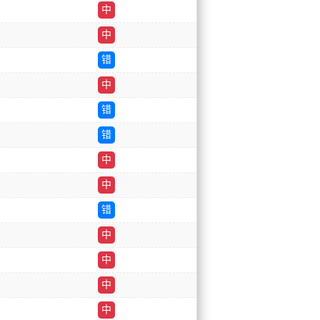
中
中
错
中
错
错
中
中
错
中
中
中
中