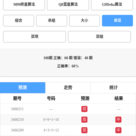
M99终皇算法
Q8混皇算法
G9Delta算法
组合
杀组
大小
单双
双项
双组
100期 正确：60 期 错误：40 期
正确率：60%
预测
走势
统计
期号
号码
预测
结果
3466211
---
双
---
3466210
6+9+1=16
双
中
3466209
4+3+5=12
双
中