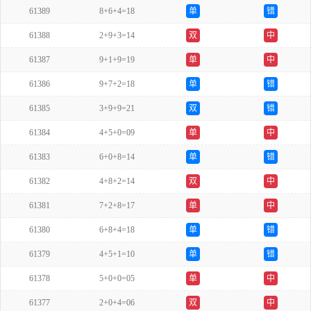
61389
8+6+4=18
单
错
61388
2+9+3=14
双
中
61387
9+1+9=19
单
中
61386
9+7+2=18
单
错
61385
3+9+9=21
双
错
61384
4+5+0=09
单
中
61383
6+0+8=14
单
错
61382
4+8+2=14
双
中
61381
7+2+8=17
单
中
61380
6+8+4=18
单
错
61379
4+5+1=10
单
错
61378
5+0+0=05
单
中
61377
2+0+4=06
双
中