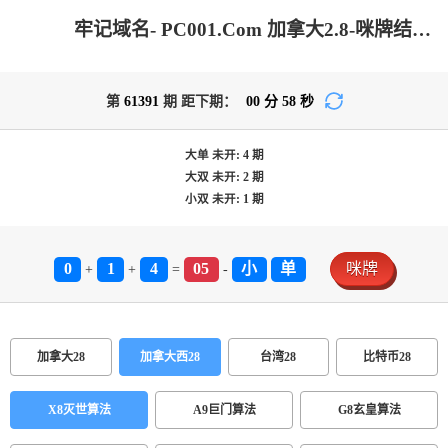
牢记域名- PC001.Com 加拿大2.8-咪牌结果|加拿大2.8在线|加拿大pc2.8预测-在线预测|加拿大2.8走势咪牌预测|加拿大2.8在线预测_专注研究在线_加拿大2.8 PC查询结果预测走势_官方数据!
第
61391
期 距下期：
00
分
58
秒
大单
未开:
4
期
大双
未开:
2
期
小双
未开:
1
期
0
1
4
05
小
单
咪牌
+
+
=
-
加拿大28
加拿大西28
台湾28
比特币28
X8灭世算法
A9巨门算法
G8玄皇算法