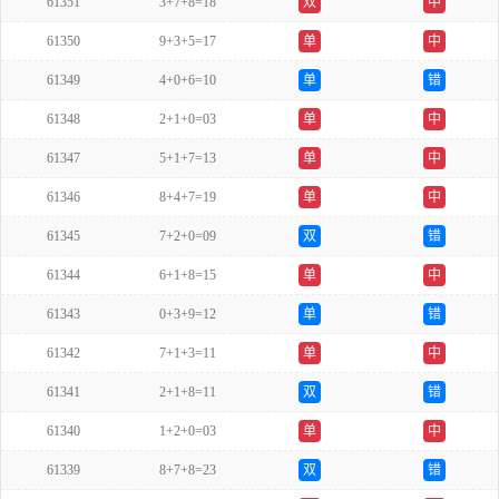
61351
3+7+8=18
双
中
61350
9+3+5=17
单
中
61349
4+0+6=10
单
错
61348
2+1+0=03
单
中
61347
5+1+7=13
单
中
61346
8+4+7=19
单
中
61345
7+2+0=09
双
错
61344
6+1+8=15
单
中
61343
0+3+9=12
单
错
61342
7+1+3=11
单
中
61341
2+1+8=11
双
错
61340
1+2+0=03
单
中
61339
8+7+8=23
双
错