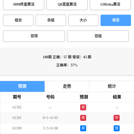
M99终皇算法
Q8混皇算法
G9Delta算法
组合
杀组
大小
单双
双项
双组
100期 正确：57 期 错误：43 期
正确率：57%
预测
走势
统计
期号
号码
预测
结果
61392
---
单
---
61391
0+1+4=05
单
中
61390
3+5+0=08
单
错