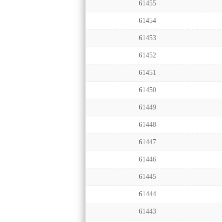
61455
61454
61453
61452
61451
61450
61449
61448
61447
61446
61445
61444
61443