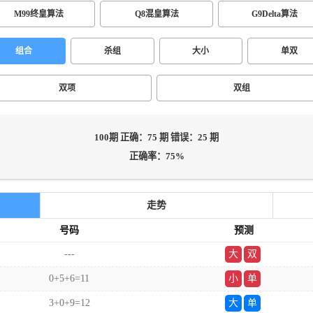
M99终皇算法
Q8混皇算法
G9Delta算法
组合
杀组
大小
单双
双项
双组
100期 正确：75 期 错误：25 期
正确率：75%
走势
号码
预测
---
大
双
0+5+6=11
小
单
3+0+9=12
大
单