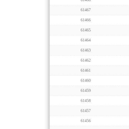
61467
61466
61465
61464
61463
61462
61461
61460
61459
61458
61457
61456