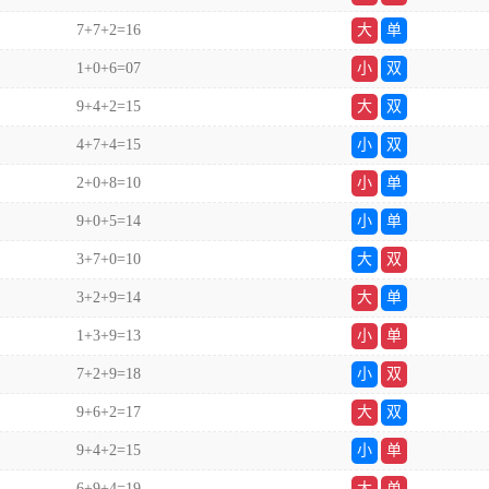
7+7+2=16
大
单
1+0+6=07
小
双
9+4+2=15
大
双
4+7+4=15
小
双
2+0+8=10
小
单
9+0+5=14
小
单
3+7+0=10
大
双
3+2+9=14
大
单
1+3+9=13
小
单
7+2+9=18
小
双
9+6+2=17
大
双
9+4+2=15
小
单
6+9+4=19
大
单