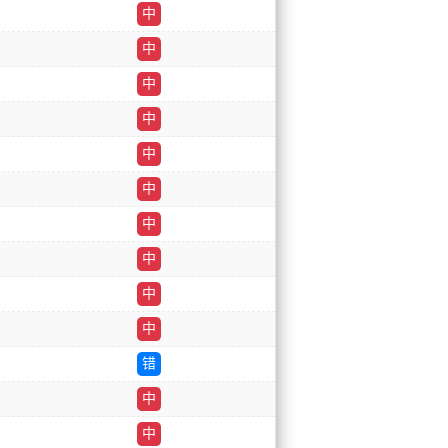
中
中
中
中
中
中
中
中
中
中
错
中
中