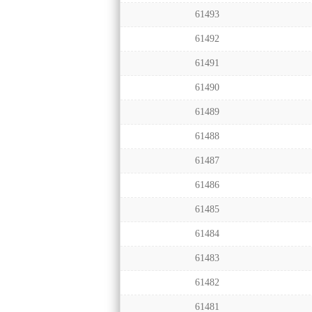
61493
61492
61491
61490
61489
61488
61487
61486
61485
61484
61483
61482
61481