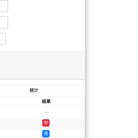
统计
结果
---
中
错