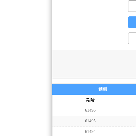
预测
期号
61496
61495
61494