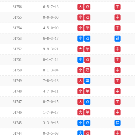
61756
6+5+7=18
大
双
中
61755
0+0+0=00
小
双
中
61754
4+5+0=09
小
单
中
61753
6+8+3=17
小
双
错
61752
9+9+3=21
大
单
中
61751
6+1+7=14
小
双
中
61750
0+1+3=04
小
双
中
61749
7+8+3=18
大
单
中
61748
4+7+0=11
小
单
中
61747
8+7+0=15
大
双
中
61746
1+7+9=17
大
单
中
61745
3+3+9=15
小
双
错
61744
0+3+5=08
大
双
中