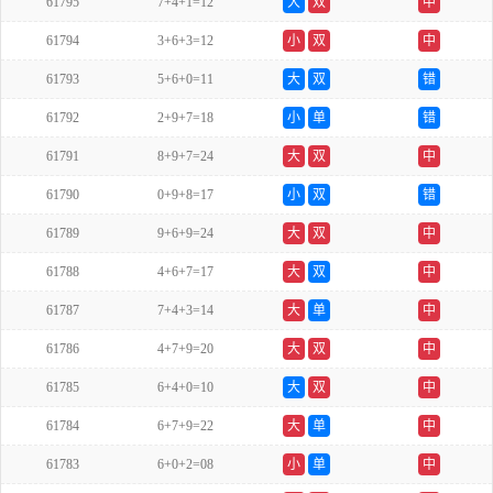
61795
7+4+1=12
大
双
中
61794
3+6+3=12
小
双
中
61793
5+6+0=11
大
双
错
61792
2+9+7=18
小
单
错
61791
8+9+7=24
大
双
中
61790
0+9+8=17
小
双
错
61789
9+6+9=24
大
双
中
61788
4+6+7=17
大
双
中
61787
7+4+3=14
大
单
中
61786
4+7+9=20
大
双
中
61785
6+4+0=10
大
双
中
61784
6+7+9=22
大
单
中
61783
6+0+2=08
小
单
中