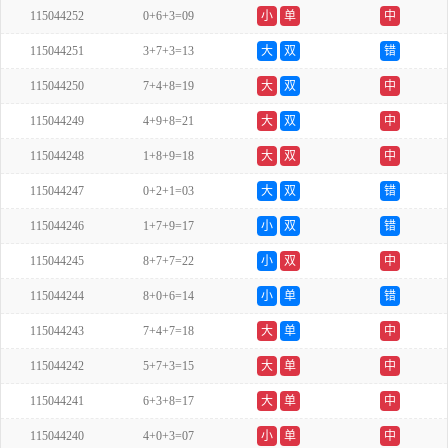
115044252
0+6+3=09
小
单
中
115044251
3+7+3=13
大
双
错
115044250
7+4+8=19
大
双
中
115044249
4+9+8=21
大
双
中
115044248
1+8+9=18
大
双
中
115044247
0+2+1=03
大
双
错
115044246
1+7+9=17
小
双
错
115044245
8+7+7=22
小
双
中
115044244
8+0+6=14
小
单
错
115044243
7+4+7=18
大
单
中
115044242
5+7+3=15
大
单
中
115044241
6+3+8=17
大
单
中
115044240
4+0+3=07
小
单
中