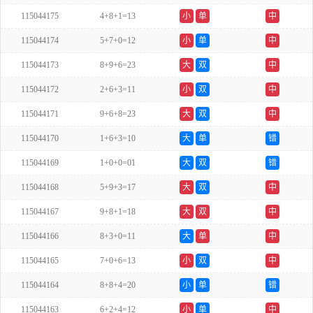
115044175
4+8+1=13
小
单
中
115044174
5+7+0=12
小
单
中
115044173
8+9+6=23
大
双
中
115044172
2+6+3=11
小
双
中
115044171
9+6+8=23
大
双
中
115044170
1+6+3=10
大
单
错
115044169
1+0+0=01
大
双
错
115044168
5+9+3=17
大
双
中
115044167
9+8+1=18
大
双
中
115044166
8+3+0=11
大
单
中
115044165
7+0+6=13
小
双
中
115044164
8+8+4=20
小
单
错
115044163
6+2+4=12
小
单
中