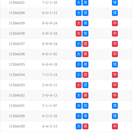
115044201
7+2+1=10
大
单
错
115044200
6+6+1=13
大
双
错
115044199
9+6+9=24
大
单
中
115044198
6+9+3=18
大
单
中
115044197
8+8+8=24
小
双
中
115044196
0+0+1=01
大
单
中
115044195
6+6+6=18
小
单
错
115044194
7+2+5=14
小
双
中
115044193
5+0+6=11
小
双
中
115044192
3+6+4=13
大
单
中
115044191
5+1+1=07
大
双
错
115044190
6+5+5=16
小
单
错
115044189
4+4+5=13
大
单
中