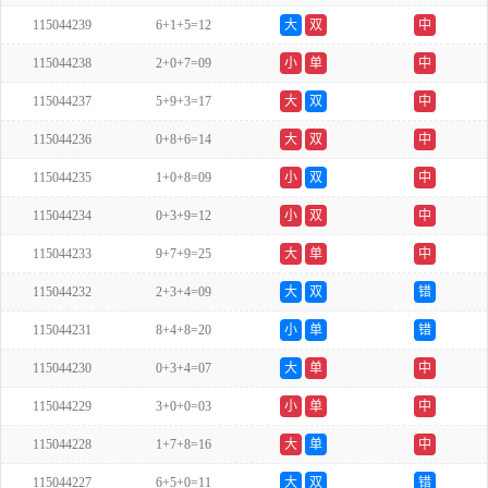
115044239
6+1+5=12
大
双
中
115044238
2+0+7=09
小
单
中
115044237
5+9+3=17
大
双
中
115044236
0+8+6=14
大
双
中
115044235
1+0+8=09
小
双
中
115044234
0+3+9=12
小
双
中
115044233
9+7+9=25
大
单
中
115044232
2+3+4=09
大
双
错
115044231
8+4+8=20
小
单
错
115044230
0+3+4=07
大
单
中
115044229
3+0+0=03
小
单
中
115044228
1+7+8=16
大
单
中
115044227
6+5+0=11
大
双
错