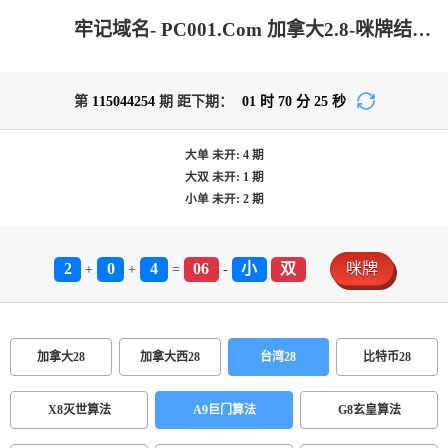
牢记域名- PC001.Com 加拿大2.8-咪牌结果|加拿大2.8在线|加拿大pc2.8预测-在线预测|加拿大2.8走势咪牌预测|加拿大2.8在线预测_专注研究在线_加拿大2.8 PC查询结果预测走势_官方数据!
第
115044254
期 距下期：
01
时
70
分
25
秒
大单
未开:
4
期
大双
未开:
1
期
小单
未开:
2
期
2
0
4
06
小
双
咪牌
+
+
=
-
加拿大28
加拿大西28
台湾28
比特币28
X8灭世算法
A9巨门算法
G8玄皇算法