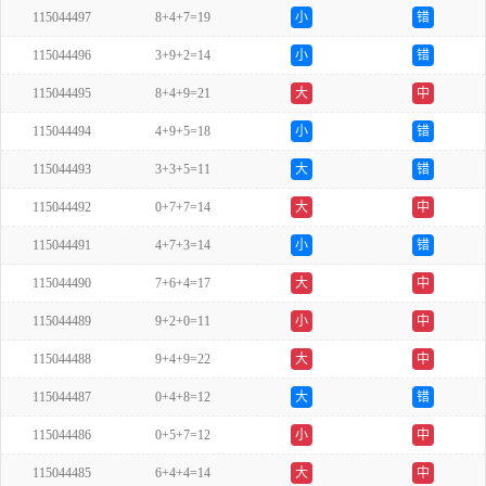
115044497
8+4+7=19
小
错
115044496
3+9+2=14
小
错
115044495
8+4+9=21
大
中
115044494
4+9+5=18
小
错
115044493
3+3+5=11
大
错
115044492
0+7+7=14
大
中
115044491
4+7+3=14
小
错
115044490
7+6+4=17
大
中
115044489
9+2+0=11
小
中
115044488
9+4+9=22
大
中
115044487
0+4+8=12
大
错
115044486
0+5+7=12
小
中
115044485
6+4+4=14
大
中