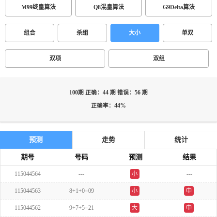
M99终皇算法
Q8混皇算法
G9Delta算法
组合
杀组
大小
单双
双项
双组
100期 正确：44 期 错误：56 期
正确率：44%
预测
走势
统计
期号
号码
预测
结果
115044564
---
小
---
单
115044563
8+1+0=09
小
中
115044562
9+7+5=21
大
中