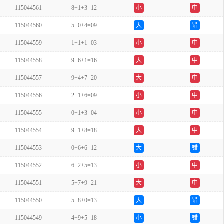
115044561
8+1+3=12
小
中
115044560
5+0+4=09
大
错
115044559
1+1+1=03
小
中
115044558
9+6+1=16
大
中
115044557
9+4+7=20
大
中
115044556
2+1+6=09
小
中
115044555
0+1+3=04
小
中
115044554
9+1+8=18
大
中
115044553
0+6+6=12
大
错
115044552
6+2+5=13
小
中
115044551
5+7+9=21
大
中
115044550
5+8+0=13
大
错
115044549
4+9+5=18
小
错