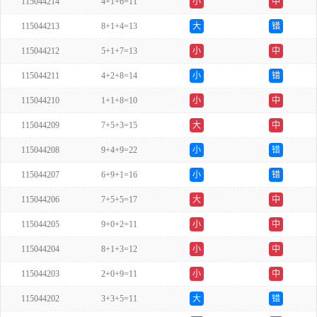
115044214
4+1+6=11
小
中
115044213
8+1+4=13
大
错
115044212
5+1+7=13
小
中
115044211
4+2+8=14
小
错
115044210
1+1+8=10
小
中
115044209
7+5+3=15
大
中
115044208
9+4+9=22
小
错
115044207
6+9+1=16
小
错
115044206
7+5+5=17
大
中
115044205
9+0+2=11
小
中
115044204
8+1+3=12
小
中
115044203
2+0+9=11
小
中
115044202
3+3+5=11
大
错