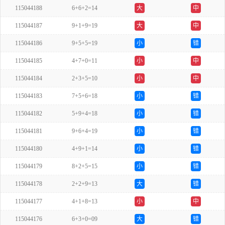
115044188
6+6+2=14
大
中
115044187
9+1+9=19
大
中
115044186
9+5+5=19
小
错
115044185
4+7+0=11
小
中
115044184
2+3+5=10
小
中
115044183
7+5+6=18
小
错
115044182
5+9+4=18
小
错
115044181
9+6+4=19
小
错
115044180
4+9+1=14
小
错
115044179
8+2+5=15
小
错
115044178
2+2+9=13
大
错
115044177
4+1+8=13
小
中
115044176
6+3+0=09
大
错