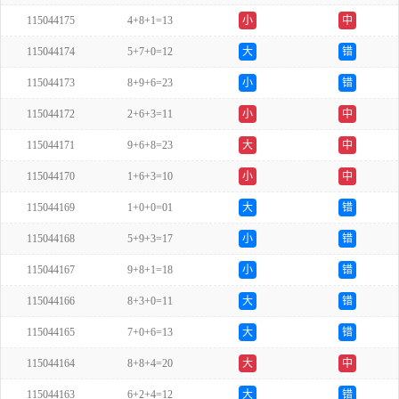
115044175
4+8+1=13
小
中
115044174
5+7+0=12
大
错
115044173
8+9+6=23
小
错
115044172
2+6+3=11
小
中
115044171
9+6+8=23
大
中
115044170
1+6+3=10
小
中
115044169
1+0+0=01
大
错
115044168
5+9+3=17
小
错
115044167
9+8+1=18
小
错
115044166
8+3+0=11
大
错
115044165
7+0+6=13
大
错
115044164
8+8+4=20
大
中
115044163
6+2+4=12
大
错