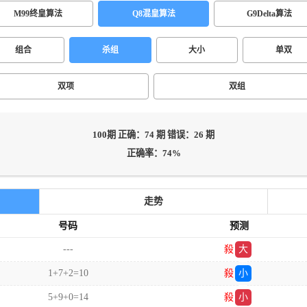
M99终皇算法
Q8混皇算法
G9Delta算法
组合
杀组
大小
单双
双项
双组
100期 正确：74 期 错误：26 期
正确率：74%
走势
号码
预测
---
殺
大
双
1+7+2=10
殺
小
双
5+9+0=14
殺
小