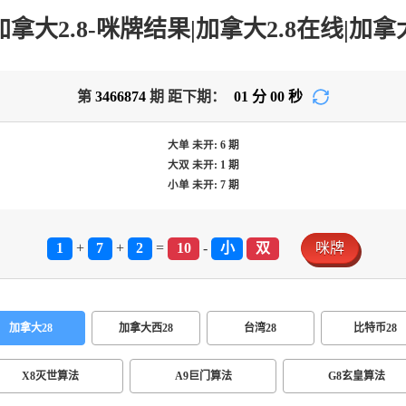
第
3466874
期 距下期：
01
分
00
秒
大单
未开:
6
期
大双
未开:
1
期
小单
未开:
7
期
1
+
7
+
2
=
10
-
小
双
咪牌
加拿大28
加拿大西28
台湾28
比特币28
X8灭世算法
A9巨门算法
G8玄皇算法